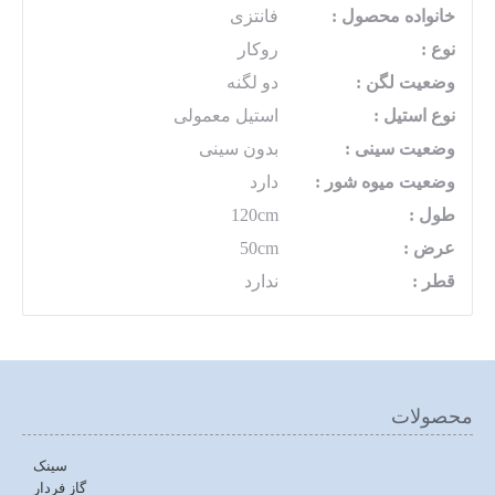
خانواده محصول :
فانتزی
نوع :
روکار
وضعیت لگن :
دو لگنه
نوع استیل :
استیل معمولی
وضعیت سینی :
بدون سینی
وضعیت میوه شور :
دارد
طول :
120cm
عرض :
50cm
قطر :
ندارد
محصولات
سینک
گاز فردار