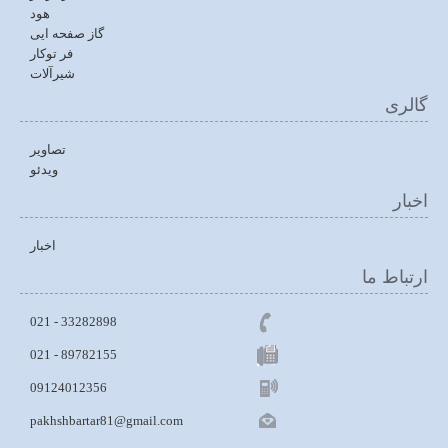
هود
گاز صفحه ایی
فر توکار
شیرآلات
گالری
تصاویر
ویدئو
اخبار
اخبار
ارتباط ما
33282898 - 021
021 - 89782155
09124012356
pakhshbartar81@gmail.com