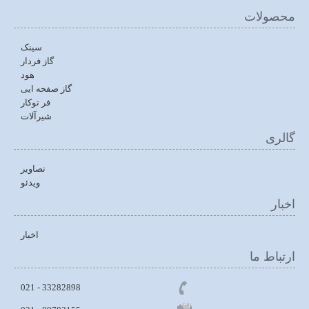
محصولات
سینک
گاز فردار
هود
گاز صفحه ایی
فر توکار
شیرآلات
گالری
تصاویر
ویدئو
اخبار
اخبار
ارتباط ما
33282898 - 021