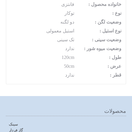
خانواده محصول :
فانتزی
نوع :
توکار
وضعیت لگن :
دو لگنه
نوع استیل :
استیل معمولی
وضعیت سینی :
تک سینی
وضعیت میوه شور :
ندارد
طول :
120cm
عرض :
50cm
قطر :
ندارد
محصولات
سینک
گاز فردار