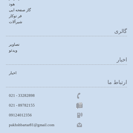
هود
گاز صفحه ایی
فر توکار
شیرآلات
گالری
تصاویر
ویدئو
اخبار
اخبار
ارتباط ما
33282898 - 021
021 - 89782155
09124012356
pakhshbartar81@gmail.com