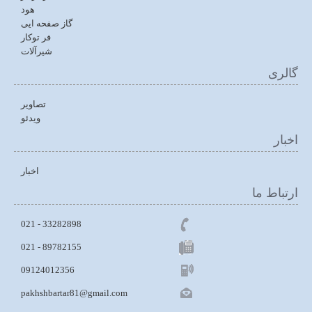
هود
گاز صفحه ایی
فر توکار
شیرآلات
گالری
تصاویر
ویدئو
اخبار
اخبار
ارتباط ما
33282898 - 021
021 - 89782155
09124012356
pakhshbartar81@gmail.com