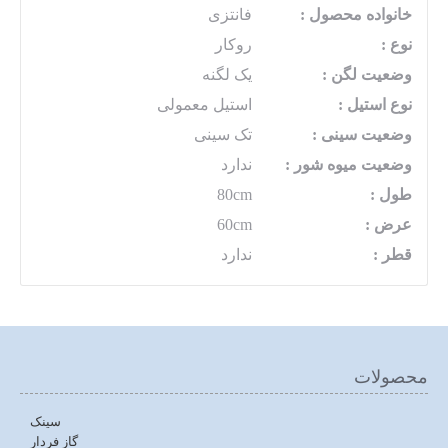
خانواده محصول :
فانتزی
نوع :
روکار
وضعیت لگن :
یک لگنه
نوع استیل :
استیل معمولی
وضعیت سینی :
تک سینی
وضعیت میوه شور :
ندارد
طول :
80cm
عرض :
60cm
قطر :
ندارد
محصولات
سینک
گاز فردار